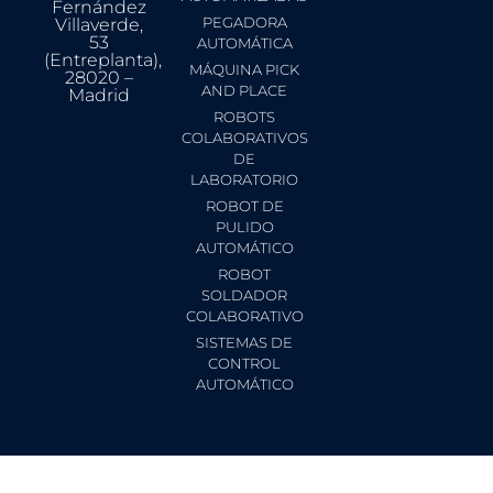
Fernández
PEGADORA
Villaverde,
53
AUTOMÁTICA
(Entreplanta),
MÁQUINA PICK
28020 –
AND PLACE
Madrid
ROBOTS
COLABORATIVOS
DE
LABORATORIO
ROBOT DE
PULIDO
AUTOMÁTICO
ROBOT
SOLDADOR
COLABORATIVO
SISTEMAS DE
CONTROL
AUTOMÁTICO