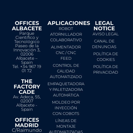
OFFICES
APLICACIONES
LEGAL
ALBACETE
NOTICE​
ROBOT
Parque
AVISO LEGAL
ATORNILLADOR
Científico y
COLABORATIVO
CANAL DE
Tecnológico
Paseo de la
DENUNCIAS
ALIMENTADOR
Innovación 3,
CNC / CNC
02006
POLÍTICA DE
Albacete –
FEED
COOKIES
Spain
CONTROL DE
Tel. +34 967 19
POLÍTICA DE
01 72
CALIDAD
PRIVACIDAD
AUTOMATIZADO
THE
EMPAQUETADORA
FACTORY
Y PALETIZADORA
CADE
AUTOMÁTICA
Av. Adeca, 55,
02007
MOLDEO POR
Albacete -
INYECCIÓN
Spain
CON COBOTS
OFFICES
LÍNEAS DE
MADRID
MONTAJE
C/Raimundo
AUTOMATIZADAS