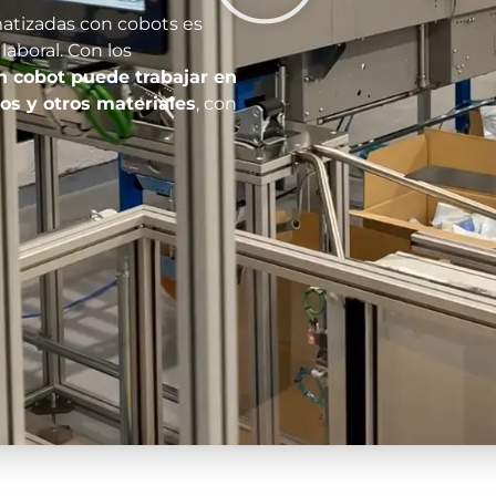
matizadas con cobots es
laboral. Con los
n cobot puede trabajar
en
os y otros materiales
, con