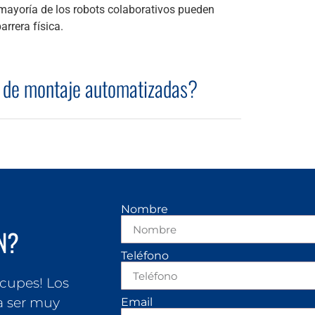
 mayoría de los robots colaborativos pueden
arrera física.
 de montaje automatizadas?
Nombre
N?
Teléfono
ocupes! Los
a ser muy
Email