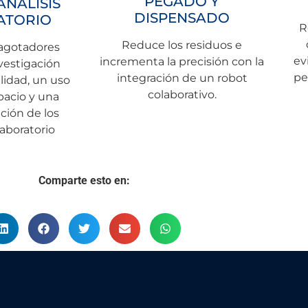
PEGADO Y
ANÁLISIS
DISPENSADO
ATORIO
R
Reduce los residuos e
 agotadores
ev
incrementa la precisión con la
vestigación
pe
integración de un robot
lidad, un uso
colaborativo.
pacio y una
ción de los
laboratorio
Comparte esto en: