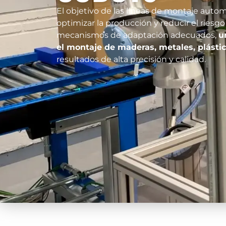
El objetivo de las líneas de montaje auto
optimizar la producción y reducir el riesgo 
mecanismos de adaptación adecuados,
u
el montaje de maderas, metales, plástic
resultados de alta precisión y calidad.