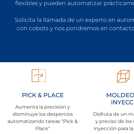
flexibles y pueden automatizar prácticam
Solicita la llamada de un experto en auto
con cobots y nos pondremos en contacto
PICK & PLACE​
MOLDEO
INYECC
Aumenta la precisión y
disminuye los despercios
Disfruta de un m
automatizando tareas "Pick &
y preciso de los
Place"
inyección para la