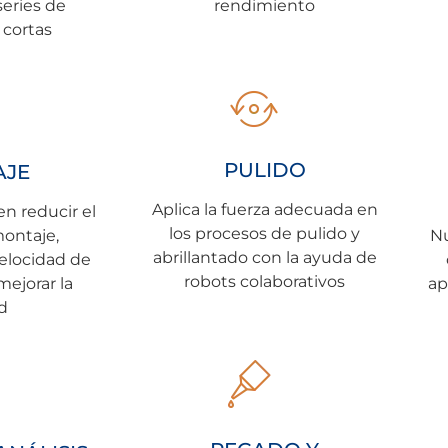
series de
rendimiento
 cortas
PULIDO
AJE
Aplica la fuerza adecuada en
n reducir el
los procesos de pulido y
ontaje,
Nu
abrillantado con la ayuda de
velocidad de
robots colaborativos
ejorar la
ap
d