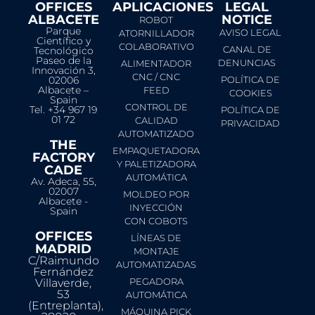
OFFICES
APLICACIONES
LEGAL
ALBACETE
NOTICE​
ROBOT
Parque
AVISO LEGAL
ATORNILLADOR
Científico y
COLABORATIVO
CANAL DE
Tecnológico
Paseo de la
DENUNCIAS
ALIMENTADOR
Innovación 3,
CNC / CNC
02006
POLÍTICA DE
Albacete –
FEED
COOKIES
Spain
CONTROL DE
Tel. +34 967 19
POLÍTICA DE
01 72
CALIDAD
PRIVACIDAD
AUTOMATIZADO
THE
EMPAQUETADORA
FACTORY
Y PALETIZADORA
CADE
AUTOMÁTICA
Av. Adeca, 55,
02007
MOLDEO POR
Albacete -
INYECCIÓN
Spain
CON COBOTS
OFFICES
LÍNEAS DE
MADRID
MONTAJE
C/Raimundo
AUTOMATIZADAS
Fernández
PEGADORA
Villaverde,
53
AUTOMÁTICA
(Entreplanta),
MÁQUINA PICK