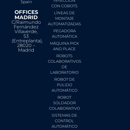
INYECCIÓN
Spain
CON COBOTS
OFFICES
LÍNEAS DE
MADRID
MONTAJE
C/Raimundo
AUTOMATIZADAS
Fernández
PEGADORA
Villaverde,
53
AUTOMÁTICA
(Entreplanta),
MÁQUINA PICK
28020 –
AND PLACE
Madrid
ROBOTS
COLABORATIVOS
DE
LABORATORIO
ROBOT DE
PULIDO
AUTOMÁTICO
ROBOT
SOLDADOR
COLABORATIVO
SISTEMAS DE
CONTROL
AUTOMÁTICO