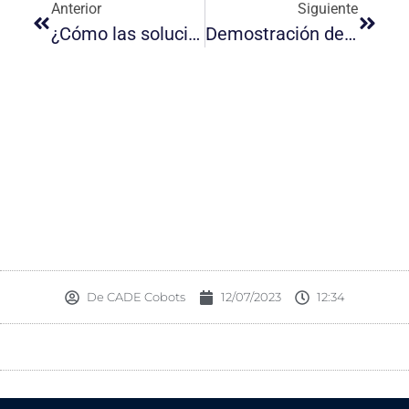
Anterior
Siguiente
¿Cómo las soluciones robóticas pueden ayudar a superar desafíos productivos?
Demostración de uso de robot colaborativo para el paletizado
De
CADE Cobots
12/07/2023
12:34