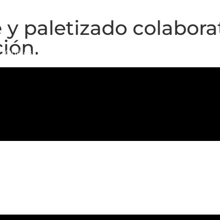
y paletizado colaborat
ión.
¿Qué es un cobot?
Cálculo ROI
Aplicaciones