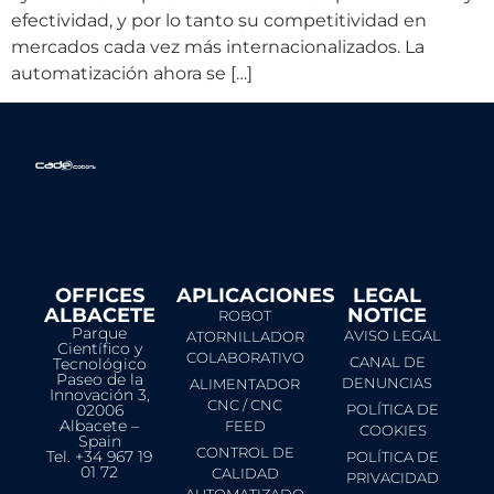
efectividad, y por lo tanto su competitividad en
mercados cada vez más internacionalizados. La
automatización ahora se […]
OFFICES
APLICACIONES
LEGAL
ALBACETE
NOTICE​
ROBOT
Parque
AVISO LEGAL
ATORNILLADOR
Científico y
COLABORATIVO
CANAL DE
Tecnológico
Paseo de la
DENUNCIAS
ALIMENTADOR
Innovación 3,
CNC / CNC
02006
POLÍTICA DE
Albacete –
FEED
COOKIES
Spain
CONTROL DE
Tel. +34 967 19
POLÍTICA DE
01 72
CALIDAD
PRIVACIDAD