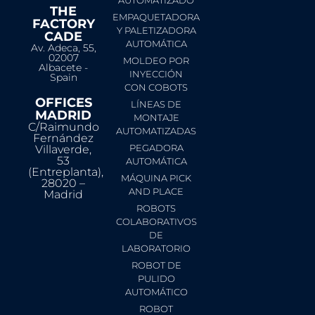
AUTOMATIZADO
THE
EMPAQUETADORA
FACTORY
Y PALETIZADORA
CADE
AUTOMÁTICA
Av. Adeca, 55,
02007
MOLDEO POR
Albacete -
INYECCIÓN
Spain
CON COBOTS
OFFICES
LÍNEAS DE
MADRID
MONTAJE
C/Raimundo
AUTOMATIZADAS
Fernández
PEGADORA
Villaverde,
53
AUTOMÁTICA
(Entreplanta),
MÁQUINA PICK
28020 –
AND PLACE
Madrid
ROBOTS
COLABORATIVOS
DE
LABORATORIO
ROBOT DE
PULIDO
AUTOMÁTICO
ROBOT