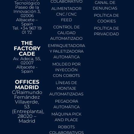
COLABORATIVO
CANAL DE
Tecnológico
Paseo de la
DENUNCIAS
ALIMENTADOR
Innovación 3,
CNC / CNC
02006
POLÍTICA DE
Albacete –
FEED
COOKIES
Spain
CONTROL DE
Tel. +34 967 19
POLÍTICA DE
01 72
CALIDAD
PRIVACIDAD
AUTOMATIZADO
THE
EMPAQUETADORA
FACTORY
Y PALETIZADORA
CADE
AUTOMÁTICA
Av. Adeca, 55,
02007
MOLDEO POR
Albacete -
INYECCIÓN
Spain
CON COBOTS
OFFICES
LÍNEAS DE
MADRID
MONTAJE
C/Raimundo
AUTOMATIZADAS
Fernández
PEGADORA
Villaverde,
53
AUTOMÁTICA
(Entreplanta),
MÁQUINA PICK
28020 –
AND PLACE
Madrid
ROBOTS
COLABORATIVOS