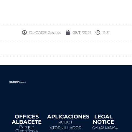
De
CADE Cobots
08/11/2021
11:51
OFFICES
APLICACIONES
LEGAL
ALBACETE
NOTICE​
ROBOT
Parque
AVISO LEGAL
ATORNILLADOR
Científico y