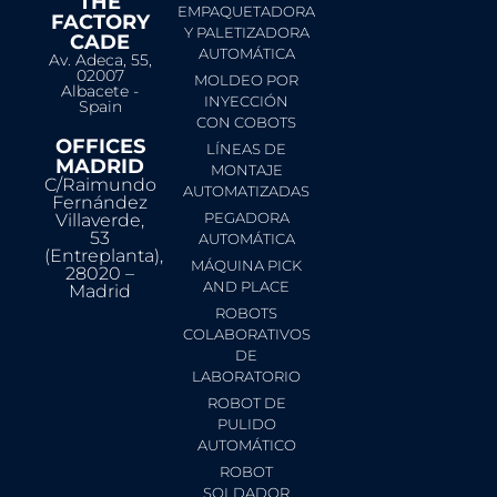
THE
EMPAQUETADORA
FACTORY
Y PALETIZADORA
CADE
AUTOMÁTICA
Av. Adeca, 55,
02007
MOLDEO POR
Albacete -
INYECCIÓN
Spain
CON COBOTS
OFFICES
LÍNEAS DE
MADRID
MONTAJE
C/Raimundo
AUTOMATIZADAS
Fernández
PEGADORA
Villaverde,
53
AUTOMÁTICA
(Entreplanta),
MÁQUINA PICK
28020 –
AND PLACE
Madrid
ROBOTS
COLABORATIVOS
DE
LABORATORIO
ROBOT DE
PULIDO
AUTOMÁTICO
ROBOT
SOLDADOR