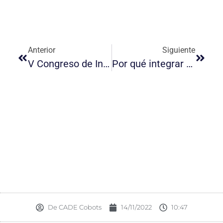
Anterior
Siguiente
V Congreso de Industria Conectada | CIC
Por qué integrar robótica colaborativa en la industria electrónica
De
CADE Cobots
14/11/2022
10:47