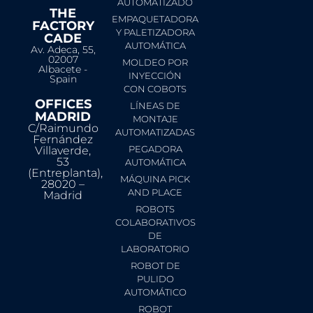
AUTOMATIZADO
THE
EMPAQUETADORA
FACTORY
Y PALETIZADORA
CADE
AUTOMÁTICA
Av. Adeca, 55,
02007
MOLDEO POR
Albacete -
INYECCIÓN
Spain
CON COBOTS
OFFICES
LÍNEAS DE
MADRID
MONTAJE
C/Raimundo
AUTOMATIZADAS
Fernández
PEGADORA
Villaverde,
53
AUTOMÁTICA
(Entreplanta),
MÁQUINA PICK
28020 –
AND PLACE
Madrid
ROBOTS
COLABORATIVOS
DE
LABORATORIO
ROBOT DE
PULIDO
AUTOMÁTICO
ROBOT