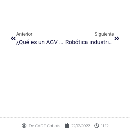
Anterior
Siguiente
¿Qué es un AGV o vehículo de guiado automático?
Robótica industrial y colaborativa: Perspectivas del mercado y tendencias
De
CADE Cobots
22/12/2022
11:12