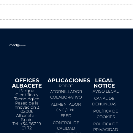
OFFICES
APLICACIONES
LEGAL
ALBACETE
NOTICE​
ROBOT
Parque
AVISO LEGAL
ATORNILLADOR
Científico y
COLABORATIVO
CANAL DE
Tecnológico
Paseo de la
DENUNCIAS
ALIMENTADOR
Innovación 3,
CNC / CNC
02006
POLÍTICA DE
Albacete –
FEED
COOKIES
Spain
CONTROL DE
Tel. +34 967 19
POLÍTICA DE
01 72
CALIDAD
PRIVACIDAD